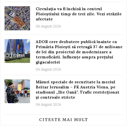
Circulația va fi închisă în centrul
Ploieștiului timp de trei zile. Vezi străzile
afectate
06 August 2026
ADOR cere dezbatere publică înainte ca
Primăria Ploiești să retragă 37 de milioane
de lei din proiectul de modernizare a
termoficării. Influențe asupra prețului
gigacaloriei
06 August 2026
Măsuri speciale de securitate la meciul
Beitar Ierusalim – FK Austria Viena, pe
stadionul „Ilie Oană”. Trafic restricționat
și controale stricte
06 August 2026
CITESTE MAI MULT