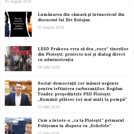
05 August 2026
Lumânarea din cămară și întunericul din
discursul lui Ilie Bolojan
03 August 2026
LESD Prahova vrea să dea „voce” tinerilor
din Ploiești: proiecte noi și dialog direct
cu administrația
28 Iulie 2026
Social-democrații cer măsuri urgente
pentru ieftinirea carburanților. Bogdan
Toader, președintele PSD Ploiești:
„Românii plătesc tot mai mult la pompă”
23 Iulie 2026
Cum a întors-o „ca la Ploiești” primarul
Polițeanu în disputa cu „lichelele”
15 Iulie 2026