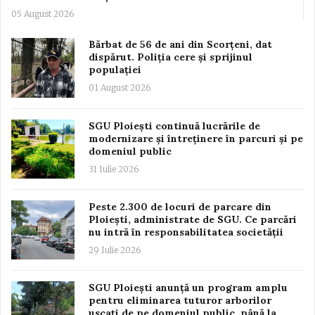
05 August 2026
Bărbat de 56 de ani din Scorțeni, dat
dispărut. Poliția cere și sprijinul
populației
01 August 2026
SGU Ploiești continuă lucrările de
modernizare și întreținere în parcuri și pe
domeniul public
31 Iulie 2026
Peste 2.300 de locuri de parcare din
Ploiești, administrate de SGU. Ce parcări
nu intră în responsabilitatea societății
29 Iulie 2026
SGU Ploiești anunță un program amplu
pentru eliminarea tuturor arborilor
uscați de pe domeniul public, până la