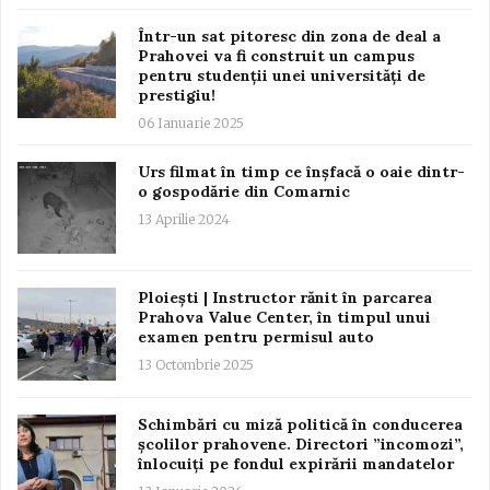
Într-un sat pitoresc din zona de deal a
Prahovei va fi construit un campus
pentru studenții unei universități de
prestigiu!
06 Ianuarie 2025
Urs filmat în timp ce înșfacă o oaie dintr-
o gospodărie din Comarnic
13 Aprilie 2024
Ploiești | Instructor rănit în parcarea
Prahova Value Center, în timpul unui
examen pentru permisul auto
13 Octombrie 2025
Schimbări cu miză politică în conducerea
școlilor prahovene. Directori ”incomozi”,
înlocuiți pe fondul expirării mandatelor