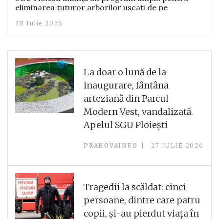
eliminarea tuturor arborilor uscați de pe
domeniul public, până la sfârșitul anului
28 Iulie 2026
La doar o lună de la
inaugurare, fântâna
arteziană din Parcul
Modern Vest, vandalizată.
Apelul SGU Ploiești
PRAHOVAINFO
27 IULIE 2026
Tragedii la scăldat: cinci
persoane, dintre care patru
copii, și-au pierdut viața în