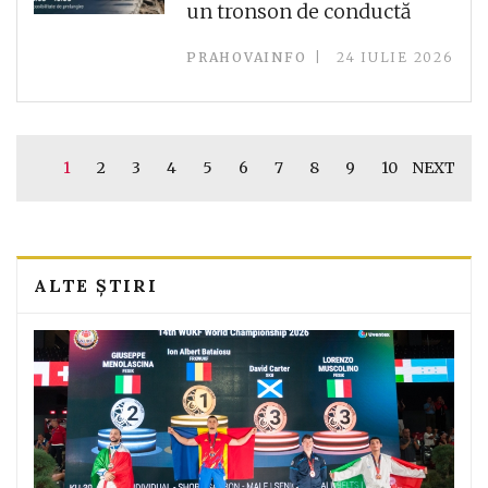
un tronson de conductă
PRAHOVAINFO
24 IULIE 2026
1
2
3
4
5
6
7
8
9
10
NEXT
ALTE ȘTIRI